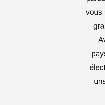
vous 
gra
A
pays
élec
uns