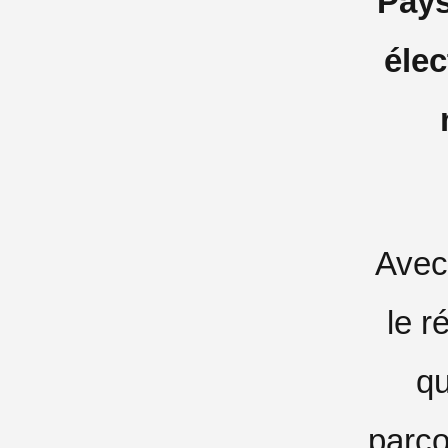
Pays
élec
Avec
le r
qu
parco