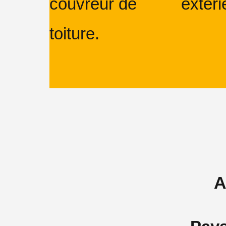
couvreur de
extéri
toiture.
A