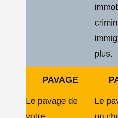
immobil
crimin
immigr
plus.
PAVAGE
P
Le pavage de
Le pav
votre
un cho